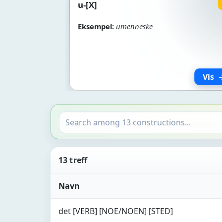
u-[X]
Eksempel:
umenneske
Vis
13 treff
Navn
det [VERB] [NOE/NOEN] [STED]