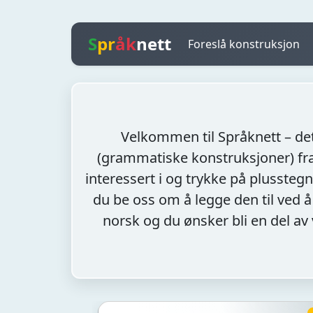
S
pr
åk
nett
Foreslå konstruksjon
Velkommen til Språknett – det
(grammatiske konstruksjoner) fra
interessert i og trykke på plusstegn
du be oss om å legge den til ved å
norsk og du ønsker bli en del av 