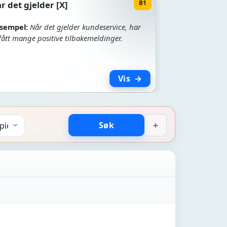
B1
r det gjelder [X]
sempel:
Når det gjelder kundeservice, har
 fått mange positive tilbakemeldinger.
Vis
+
Søk