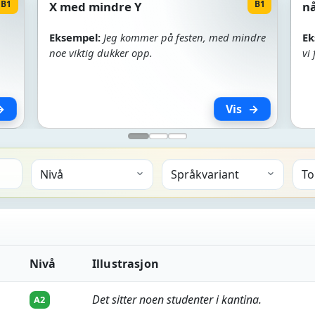
B1
B1
X med mindre Y
nå
Eksempel:
Jeg kommer på festen, med mindre
Ek
noe viktig dukker opp.
vi
Vis
Nivå
Illustrasjon
Det sitter noen studenter i kantina.
A2