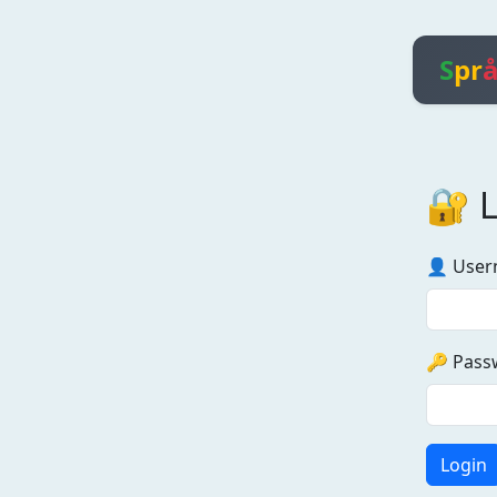
S
pr
🔐 
👤 Use
🔑 Pass
Login