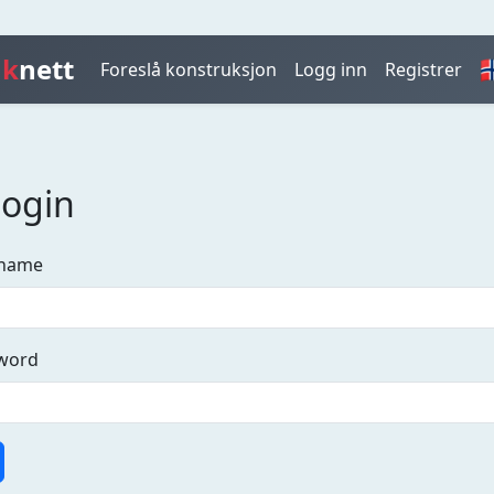
åk
nett

Foreslå konstruksjon
Logg inn
Registrer
Login
rname
word